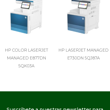
HP COLOR LASERJET
HP LASERJET MANAGED
MANAGED E877DN
E730DN 5QJ87A
5QK03A
Suscríbete a nuestras newsletter para