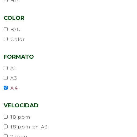
HP
COLOR
B/N
Color
FORMATO
A1
A3
A4
VELOCIDAD
18 ppm
18 ppm en A3
2 ppm