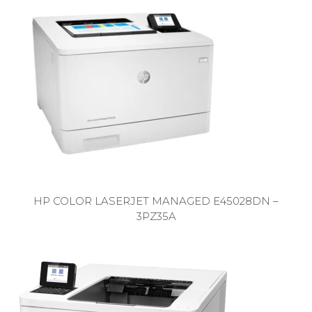
HP COLOR LASERJET MANAGED E45028DN –
3PZ35A