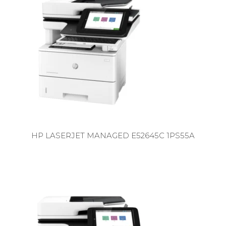
HP LASERJET MANAGED E52645C 1PS55A