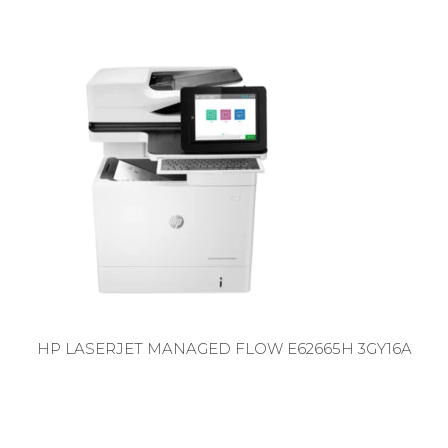
HP LASERJET MANAGED FLOW E62665H 3GY16A